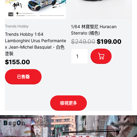
1/64 林寶堅尼 Huracan
Trends Hobby
Sterrato (橘色)
Trends Hobby 1:64
$249.00
$199.00
Lamborghini Urus Performante
x Jean-Michel Basquiat - 白色
塗裝
$155.00
已售罄
檢視更多