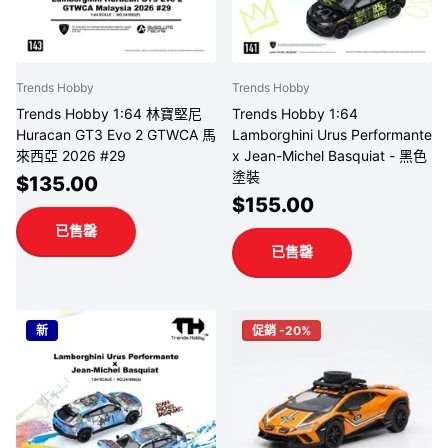
Trends Hobby
Trends Hobby
Trends Hobby 1:64 林寶堅尼
Trends Hobby 1:64
Huracan GT3 Evo 2 GTWCA 馬
Lamborghini Urus Performante
來西亞 2026 #29
x Jean-Michel Basquiat - 黑色
塗裝
$135.00
$155.00
已售罄
已售罄
新
促銷 -20%