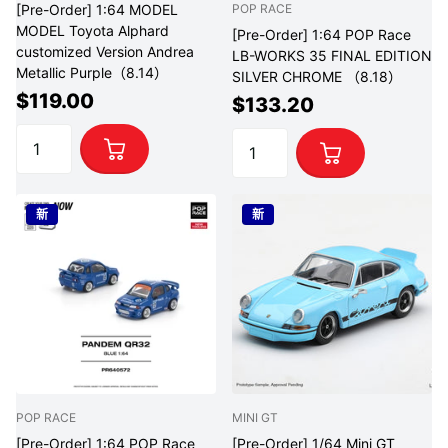
[Pre-Order] 1:64 MODEL
POP RACE
MODEL Toyota Alphard
[Pre-Order] 1:64 POP Race
customized Version Andrea
LB-WORKS 35 FINAL EDITION
Metallic Purple（8.14）
SILVER CHROME （8.18）
$119.00
$133.20
新
新
POP RACE
MINI GT
[Pre-Order] 1:64 POP Race
[Pre-Order] 1/64 Mini GT