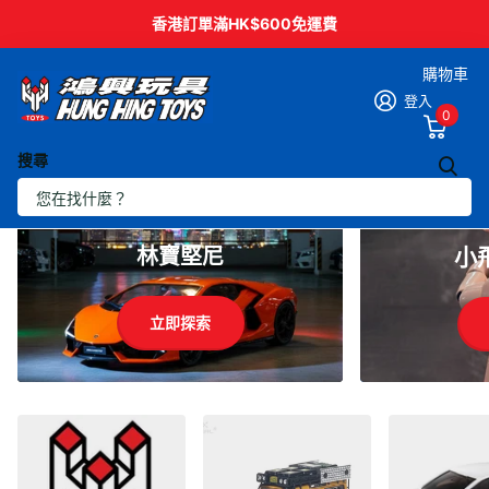
香港訂單滿HK$600免運費
購物車
登入
0
搜尋
林寶堅尼
小
立即探索