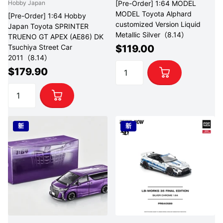
[Pre-Order] 1:64 MODEL
Hobby Japan
MODEL Toyota Alphard
[Pre-Order] 1:64 Hobby
customized Version Liquid
Japan Toyota SPRINTER
Metallic Silver（8.14）
TRUENO GT APEX (AE86) DK
$119.00
Tsuchiya Street Car
2011（8.14）
$179.90
新
新