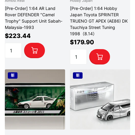
Almost Real
Hobby Japan
[Pre-Order] 1:64 AR Land
[Pre-Order] 1:64 Hobby
Rover DEFENDER "Camel
Japan Toyota SPRINTER
Trophy" Support Unit Sabah-
TRUENO GT APEX (AE86) DK
Malaysia-1993
Tsuchiya Street Tuning
1998（8.14）
$223.44
$179.90
新
新